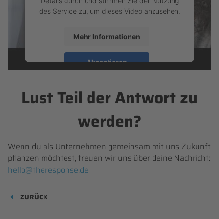
Details durch und stimmen Sie der Nutzung
des Service zu, um dieses Video anzusehen.
Mehr Informationen
Akzeptieren
powered by
Usercentrics Consent
Lust Teil der Antwort zu
Management Platform
&
eRecht24
werden?
Wenn du als Unternehmen gemeinsam mit uns Zukunft
pflanzen möchtest, freuen wir uns über deine Nachricht:
hello@theresponse.de
ZURÜCK