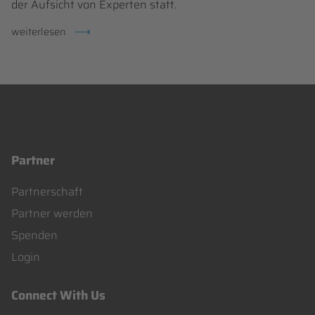
der Aufsicht von Experten statt.
teamevent
weiterlesen
mit
sinn:
das
sind
unsere
pflanztermine
2025
Partner
Navigation
Partnerschaft
überspringen
Partner werden
Spenden
Login
Connect With Us