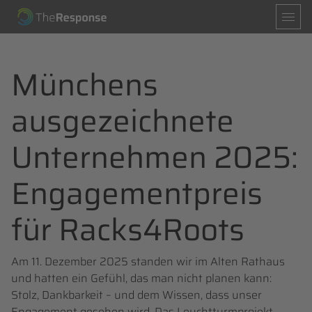
Navigation
Mission
Leistungen
überspringen
Partner
News
About
Münchens
ausgezeichnete
Spenden
Partner werden
Unternehmen 2025:
Engagementpreis
für Racks4Roots
Am 11. Dezember 2025 standen wir im Alten Rathaus
und hatten ein Gefühl, das man nicht planen kann:
Stolz, Dankbarkeit – und dem Wissen, dass unser
Engagement gesehen wird. Das Leuchtturmprojekt