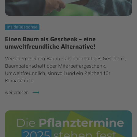
InsideResponse
Einen Baum als Geschenk – eine
umweltfreundliche Alternative!
Verschenke einen Baum – als nachhaltiges Geschenk,
Baumpatenschaft oder Mitarbeitergeschenk.
Umweltfreundlich, sinnvoll und ein Zeichen für
Klimaschutz.
einen
weiterlesen
baum
als
geschenk
–
eine
umweltfreundliche
alternative!