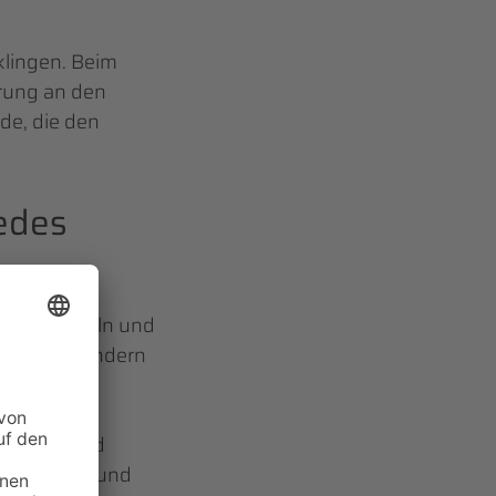
klingen. Beim
erung an den
de, die den
edes
enen Handeln und
abstrakt, sondern
he
tigkeit und
 der intern und