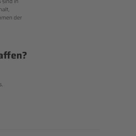
 sind in
alt,
ahmen der
affen?
s.