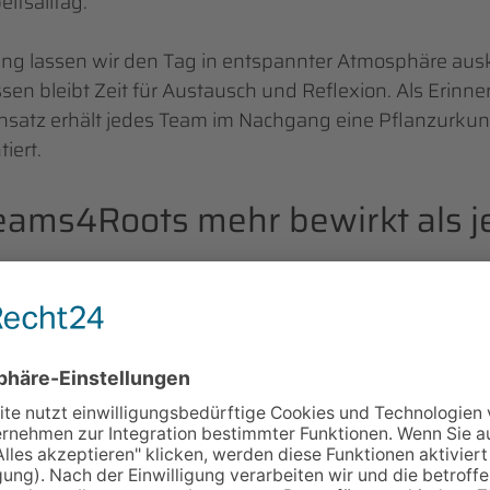
itsalltag.
ng lassen wir den Tag in entspannter Atmosphäre aus
n bleibt Zeit für Austausch und Reflexion. Als Erinn
satz erhält jedes Team im Nachgang eine Pflanzurkun
iert.
ams4Roots mehr bewirkt als j
ents schaffen einen direkten Bezug zwischen dem eig
er selbst pflanzt, erlebt Wald- und Klimaschutz nicht 
bar. Das stärkt nicht nur das Bewusstsein für ökologisc
 sondern auch den Zusammenhalt im Team.
entsteht so ein Format, das Teamentwicklung, Nachhal
gagement sinnvoll miteinander verbindet. Ein Beitrag,