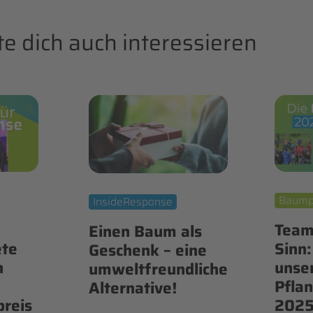
e dich auch interessieren
Baump
InsideResponse
Team
Einen Baum als
ete
Sinn:
Geschenk – eine
n
unse
umweltfreundliche
Pfla
Alternative!
reis
202