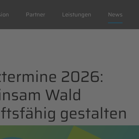
gation
springen
sion
Partner
Leistungen
News
ztermine 2026:
insam Wald
ftsfähig gestalten