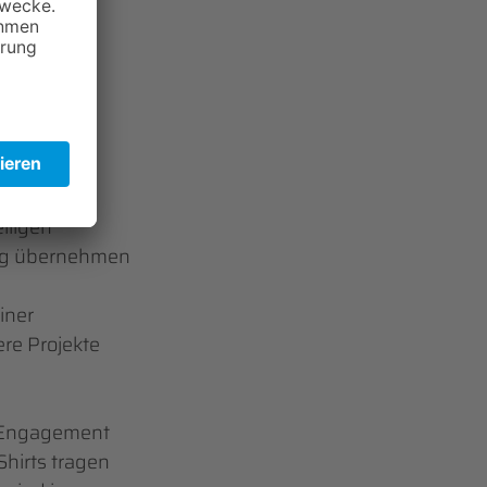
erson
. Darin
ial, die
lanztages.
iligen
ung übernehmen
iner
re Projekte
e Engagement
Shirts tragen