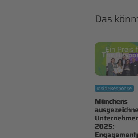
Das könnt
InsideResponse
Münchens
ausgezeichn
Unternehme
2025:
Engagementp