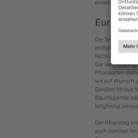
extern, transpare
Eure Teil
Die Teilnahmegeb
enthalten sind
5
fachkundige Betr
Die Verpflegung 
Pflanzorten steh
wir auf Wunsch 
Darüber hinaus f
Baumspende oder 
langfristig umzu
Der Pflanztag e
auch darüber hin