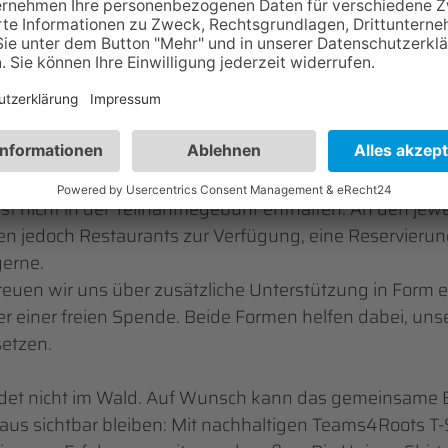
nt und langfristig wirksam ist.
nahme – wie ihr dabei seid
ühr für die Pflanzevents 2026 beträgt
65 Euro pro P
 Bäume pro Teilnehmenden
, das benötigte Arbeitsmater
euung vor Ort sowie die Organisation des gesamten Pf
ist nicht in der Teilnahmegebühr enthalten. An den jewe
en jedoch Restaurants zur Verfügung, eine Reservier
gerne.
reuen wir uns über zusätzliche Unterstützung in Form e
einer freien Spende. Beide Formen helfen dabei, unse
setzen.
ndet nicht im Wald. Auf Wunsch kann das gemeinsam
aus sichtbar bleiben: Mit nachhaltigen Teams4Roots T-