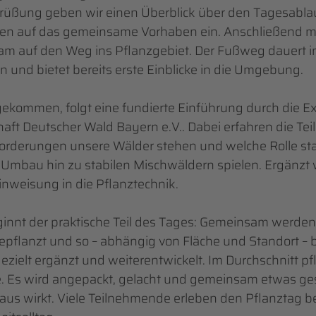
grüßung geben wir einen Überblick über den Tagesabl
en auf das gemeinsame Vorhaben ein. Anschließend ma
m auf den Weg ins Pflanzgebiet. Der Fußweg dauert i
n und bietet bereits erste Einblicke in die Umgebung.
ekommen, folgt eine fundierte Einführung durch die Ex
ft Deutscher Wald Bayern e.V.. Dabei erfahren die Te
orderungen unsere Wälder stehen und welche Rolle st
mbau hin zu stabilen Mischwäldern spielen. Ergänzt w
inweisung in die Pflanztechnik.
innt der praktische Teil des Tages: Gemeinsam werden
pflanzt und so – abhängig von Fläche und Standort –
ezielt ergänzt und weiterentwickelt. Im Durchschnitt pf
e. Es wird angepackt, gelacht und gemeinsam etwas ge
aus wirkt. Viele Teilnehmende erleben den Pflanztag b