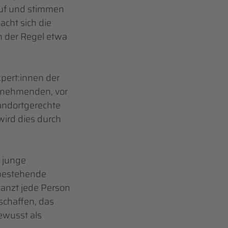
auf und stimmen
cht sich die
n der Regel etwa
pert:innen der
ilnehmenden, vor
andortgerechte
ird dies durch
 junge
 bestehende
lanzt jede Person
schaffen, das
ewusst als