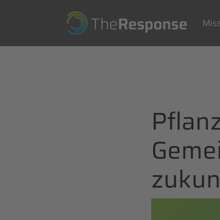
Navi
über
Mis
Pflan
Geme
zukun