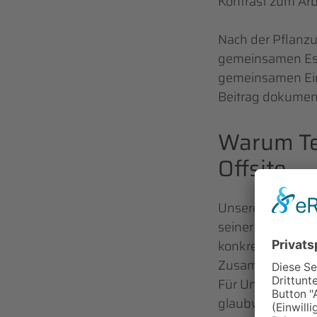
Kontrast zum Arbe
Nach der Pflanzu
gemeinsamen Esse
gemeinsamen Ein
Beitrag dokument
Warum Te
Offsite
Unsere Pflanzev
seiner Wirkung. W
konkret und greif
Zusammenhänge,
Für Unternehmen 
glaubwürdiges En