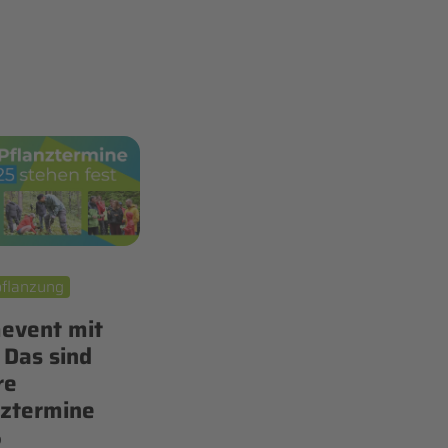
flanzung
event mit
 Das sind
re
nztermine
5