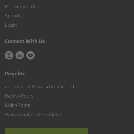
überspringen
Partner werden
Spenden
Login
Connect With Us
The Response : Instargram
The Response : Linkedin
The Response : Youtube
Projekte
Navigation
Zertifizierte Klimaschutzprojekte
überspringen
Racks4Roots
Kids4Roots
Warum nationale Projekte