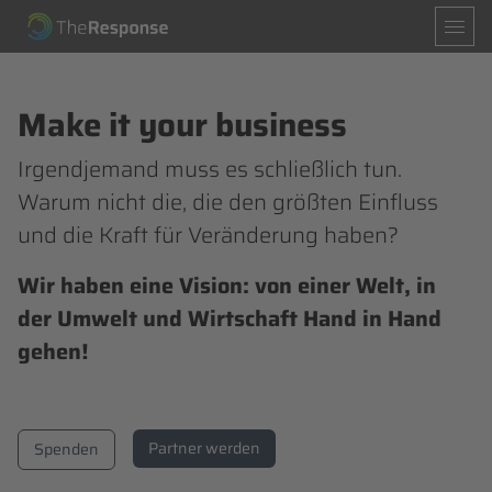
Navigation
Mission
Leistungen
überspringen
Partner
News
About
Make it your business
Irgendjemand muss es schließlich tun.
Spenden
Partner werden
Warum nicht die, die den größten Einfluss
und die Kraft für Veränderung haben?
Wir haben eine Vision: von einer Welt, in
der Umwelt und Wirtschaft Hand in Hand
gehen!
Partner werden
Spenden