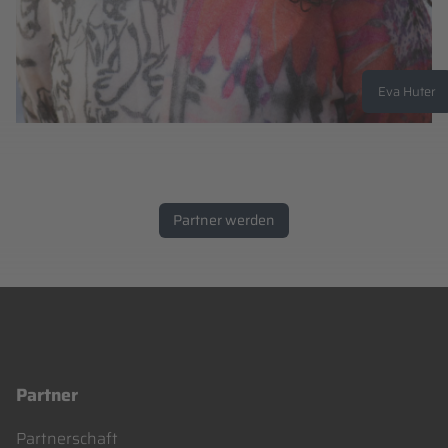
Eva Huter
Partner werden
Partner
Navigation
Partnerschaft