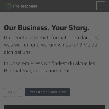
Navigation
Mission
Leistungen
überspringen
Partner
News
About
Our Business. Your Story.
Du benötigst mehr Informationen darüber,
Spenden
Partner werden
was wir tun und warum wir es tun? Melde
dich bei uns!
In unserem Press Kit findest du aktuelles
Bildmaterial, Logos und mehr...
Press Kit herunterladen
Vision