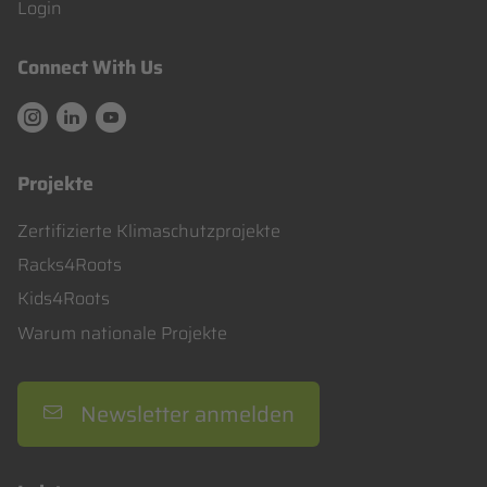
Login
Connect With Us
The Response : Instargram
The Response : Linkedin
The Response : Youtube
Projekte
Navigation
Zertifizierte Klimaschutzprojekte
überspringen
Racks4Roots
Kids4Roots
Warum nationale Projekte
Newsletter anmelden