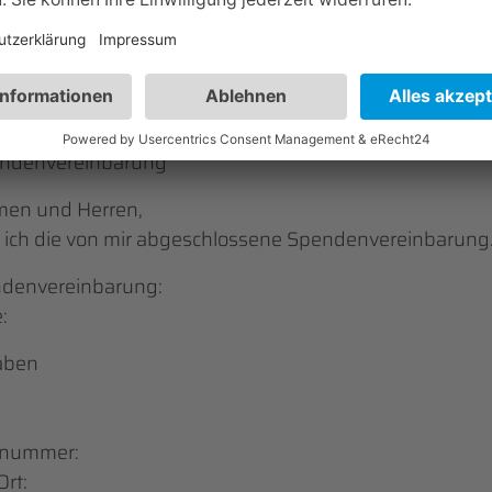
en
 90 580-50
eresponse.de
endenvereinbarung
men und Herren,
e ich die von mir abgeschlossene Spendenvereinbarung
denvereinbarung:
:
aben
snummer:
Ort: