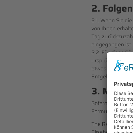
2. Folge
2.1. Wenn Sie di
von Ihnen erhalt
Tag zurückzuzahl
eingegangen ist.
2.2. Für diese R
ursprünglichen T
etwas anderes ve
Entgelte berechn
3. Muste
Sofern Sie die S
Formular aus und
The Response 
Elisabeth-Selbert