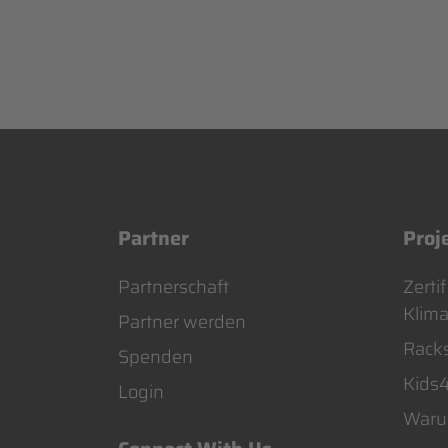
Partner
Proj
Navigation
Navig
Partnerschaft
Zertif
überspringen
über
Klima
Partner werden
Rack
Spenden
Kids
Login
Warum