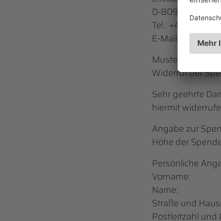
D-80939 Münch
Tel.: +49 89 30
E-Mail.:
hello@th
Muster-Text:
Widerruf der Sp
Sehr geehrte Da
hiermit widerruf
Angabe zur Spen
Höhe der Spende
Persönliche Ang
Vorname:
Name:
Straße und Hau
Postleitzahl und 