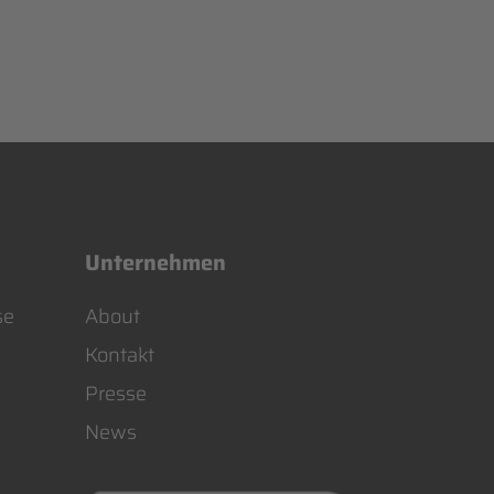
Unternehmen
Navigation
se
About
überspringen
Kontakt
Presse
News