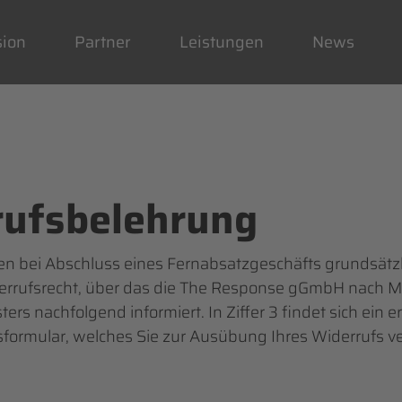
gation
springen
sion
Partner
Leistungen
News
rufsbelehrung
n bei Abschluss eines Fernabsatzgeschäfts grundsätzl
derrufsrecht, über das die The Response gGmbH nach 
ers nachfolgend informiert. In Ziffer 3 findet sich ein
formular, welches Sie zur Ausübung Ihres Widerrufs 