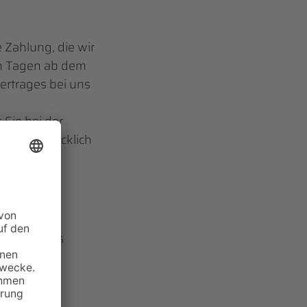
 Zahlung, die wir
hn Tagen ab dem
ertrages bei uns
Sie bei der
rde ausdrücklich
ückzahlung
bitte dieses