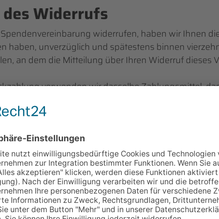
n des Widerrufs
e Spendenvereinbarung widerrufen, haben wir Ihnen die
en haben, unverzüglich und spätestens binnen vierze
en, an dem die Mitteilung über Ihren Widerruf dieses V
ückzahlung verwenden wir dasselbe Zahlungsmittel, das 
ransaktion eingesetzt haben, es sei denn, mit Ihnen wu
reinbart; in keinem Fall werden Ihnen wegen dieser R
et.
r-Widerrufsformular
pendenvereinbarung widerrufen wollen, dann füllen Sie 
 senden Sie es zurück an:
gGmbH
-Str. 7