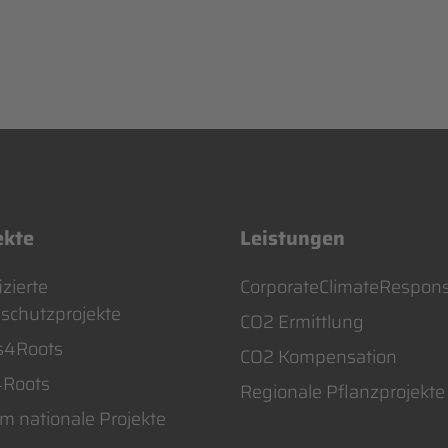
ekte
Leistungen
ation
Navigation
izierte
CorporateClimateRespon
springen
überspringen
schutzprojekte
CO2 Ermittlung
s4Roots
CO2 Kompensation
4Roots
Regionale Pflanzprojekte
 nationale Projekte