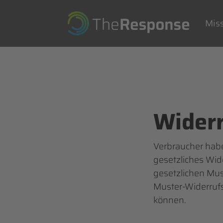
Navi
über
Mis
Wider
Verbraucher habe
gesetzliches Wi
gesetzlichen Must
Muster-Widerrufs
können.