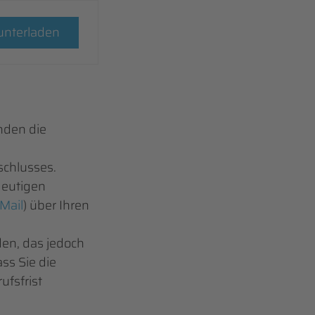
unterladen
nden die
schlusses.
deutigen
Mail
) über Ihren
den, das jedoch
ass Sie die
ufsfrist